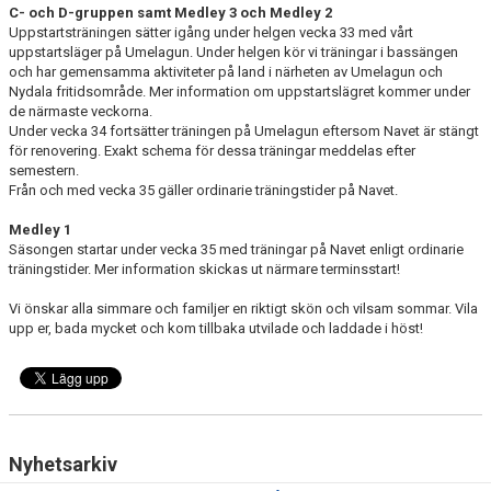
C- och D-gruppen samt Medley 3 och Medley 2
Uppstartsträningen sätter igång under helgen vecka 33 med vårt
uppstartsläger på Umelagun. Under helgen kör vi träningar i bassängen
och har gemensamma aktiviteter på land i närheten av Umelagun och
Nydala fritidsområde. Mer information om uppstartslägret kommer under
de närmaste veckorna.
Under vecka 34 fortsätter träningen på Umelagun eftersom Navet är stängt
för renovering. Exakt schema för dessa träningar meddelas efter
semestern.
Från och med vecka 35 gäller ordinarie träningstider på Navet.
Medley 1
Säsongen startar under vecka 35 med träningar på Navet enligt ordinarie
träningstider. Mer information skickas ut närmare terminsstart!
Vi önskar alla simmare och familjer en riktigt skön och vilsam sommar. Vila
upp er, bada mycket och kom tillbaka utvilade och laddade i höst!
Nyhetsarkiv