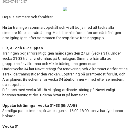
2026-07-15 10:57
DOKUMENT
KONTAKT
Hej alla simmare och föräldrar!
Nu tar träningen sommaruppehåll och vi vill börja med att tacka alla
simmare för en fin vårsäsong. Här hittar ni information om när träningen
drar igång igen efter sommaren för respektive träningsgrupp.
Elit, A- och B-gruppen
Träningen börjar försiktigt igen måndagen den 27 juli (vecka 31). Under
vecka 31-33 tränar vi utomhus på Umelagun. Simmare från alla tre
grupperna är välkomna och vi kör träningarna gemensamt.
Under vecka 34 har Navet stängt för renovering och vi kommer därför att ha
särskilda träningstider den veckan. Löpträning på Bräntberget för Elit, och
A är planen. Bs schema för vecka 34 återkommer vi med efter semestern,
och uppstart.
Från och med vecka 35 kör vi igång ordinarie träning på Navet enligt
höstens träningstider. Tiderna hittar ni på hemsidan.
Uppstartsträningar vecka 31-33 (Elit/A/B)
Samtliga pass simmas på Umelagun kl. 16:00-18:00 och vi har fyra banor
bokade.
Vecka 31