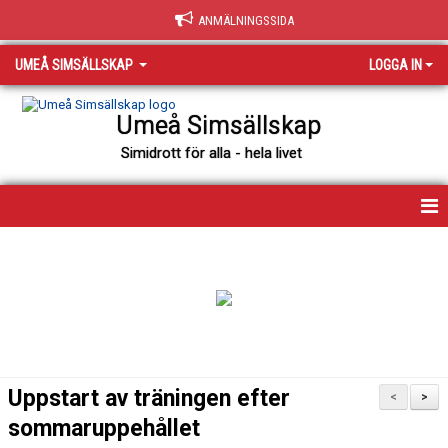
ANMÄLNINGSSIDA
UMEÅ SIMSÄLLSKAP
LOGGA IN
Umeå Simsällskap
Simidrott för alla - hela livet
HEM
NYHETER
VÄRDEGRUND
OM KLUBBEN
Uppstart av träningen efter
<
>
KLUBBSHOP
sommaruppehållet