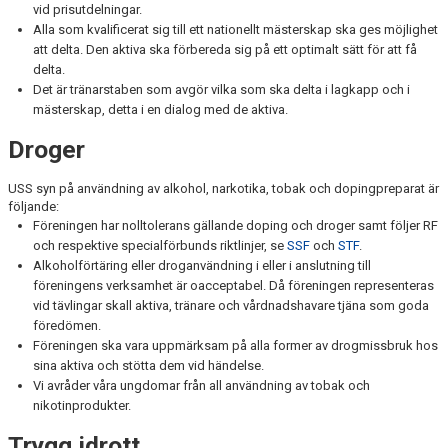
vid prisutdelningar.
Alla som kvalificerat sig till ett nationellt mästerskap ska ges möjlighet
att delta. Den aktiva ska förbereda sig på ett optimalt sätt för att få
delta.
Det är tränarstaben som avgör vilka som ska delta i lagkapp och i
mästerskap, detta i en dialog med de aktiva.
Droger
USS syn på användning av alkohol, narkotika, tobak och dopingpreparat är
följande:
Föreningen har nolltolerans gällande doping och droger samt följer RF
och respektive specialförbunds riktlinjer, se
SSF
och
STF
.
Alkoholförtäring eller droganvändning i eller i anslutning till
föreningens verksamhet är oacceptabel. Då föreningen representeras
vid tävlingar skall aktiva, tränare och vårdnadshavare tjäna som goda
föredömen.
Föreningen ska vara uppmärksam på alla former av drogmissbruk hos
sina aktiva och stötta dem vid händelse.
Vi avråder våra ungdomar från all användning av tobak och
nikotinprodukter.
Trygg idrott