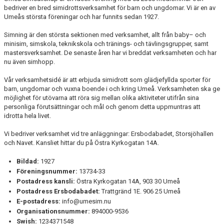
STRATEGI 2035
bedriver en bred simidrottsverksamhet för barn och ungdomar. Vi är en av
Umeås största föreningar och har funnits sedan 1927.
VERKSAMHETSIDÉ
Simning är den största sektionen med verksamhet, allt från baby– och
minisim, simskola, teknikskola och tränings- och tävlingsgrupper, samt
KLUBBSHOP
mastersverksamhet. De senaste åren har vi breddat verksamheten och har
nu även simhopp.
DOKUMENT
Vår verksamhetsidé är att erbjuda simidrott som glädjefyllda sporter för
barn, ungdomar och vuxna boende i och kring Umeå. Verksamheten ska ge
KONTAKT
möjlighet för utövarna att röra sig mellan olika aktiviteter utifrån sina
personliga förutsättningar och mål och genom detta uppmuntras att
idrotta hela livet.
Vi bedriver verksamhet vid tre anläggningar: Ersbodabadet, Storsjöhallen
och Navet. Kansliet hittar du på Östra Kyrkogatan 14A.
Bildad:
1927
Föreningsnummer:
13734-33
Postadress kansli:
Östra Kyrkogatan 14A, 903 30 Umeå
Postadress Ersbodabadet:
Trattgränd 1E. 906 25 Umeå
E-postadress:
info@umesim.nu
Organisationsnummer:
894000-9536
Swish:
1234371548