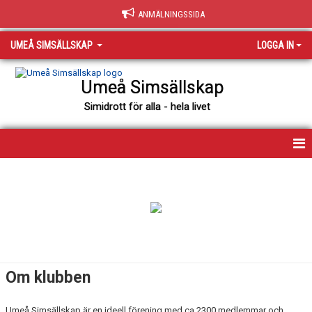
ANMÄLNINGSSIDA
UMEÅ SIMSÄLLSKAP
LOGGA IN
Umeå Simsällskap
Simidrott för alla - hela livet
HEM
NYHETER
VÄRDEGRUND
OM KLUBBEN
Om klubben
VISION
Umeå Simsällskap är en ideell förening med ca 2300 medlemmar och