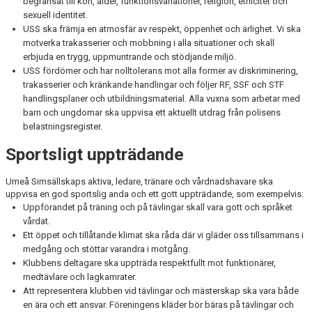
begränsat till kön, ålder, funktionsvariationer, religion, etnicitet och
sexuell identitet.
USS ska främja en atmosfär av respekt, öppenhet och ärlighet. Vi ska
motverka trakasserier och mobbning i alla situationer och skall
erbjuda en trygg, uppmuntrande och stödjande miljö.
USS fördömer och har nolltolerans mot alla former av diskriminering,
trakasserier och kränkande handlingar och följer RF, SSF och STF
handlingsplaner och utbildningsmaterial. Alla vuxna som arbetar med
barn och ungdomar ska uppvisa ett aktuellt utdrag från polisens
belastningsregister.
Sportsligt uppträdande
Umeå Simsällskaps aktiva, ledare, tränare och vårdnadshavare ska
uppvisa en god sportslig anda och ett gott uppträdande, som exempelvis:
Uppförandet på träning och på tävlingar skall vara gott och språket
vårdat.
Ett öppet och tillåtande klimat ska råda där vi gläder oss tillsammans i
medgång och stöttar varandra i motgång.
Klubbens deltagare ska uppträda respektfullt mot funktionärer,
medtävlare och lagkamrater.
Att representera klubben vid tävlingar och mästerskap ska vara både
en ära och ett ansvar. Föreningens kläder bör bäras på tävlingar och