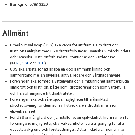
Bankgiro:
5783-3220
Allmänt
Umeå Simsällskap (USS) ska verka för att främja simidrott och
triathlon i enlighet med Riksidrottsförbundet, Svenska Simförbundets
och Svenska Triathlonförbundets intentioner och värdegrund
(se
RF
,
SSF
och
STF
).
USS ska arbeta för att skapa en god sammanhållning och
samförstånd mellan styrelse, aktiva, ledare och vårdnadshavare.
Föreningen ska förmedla vattenvana och simkunnighet samt erbjuda
simidrott och triathlon, både som idrottsgrenar och som värdefulla
och hälsofrämjande fritidsaktiviteter.
Föreningen ska också erbjuda möjligheter till målinriktad
idrottsutövning för dem som vill utveckla en idrottskarriär inom
elitverksamhet.
För USS är mångfald och jämställdhet en självklarhet. Inom ramen för
föreningens möjligheter, ska verksamheten vara tillgänglig för alla,
oavsett bakgrund och förutsättningar. Detta inkluderar men är inte